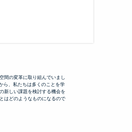
s article to a friend or colleague.
n a new window.
inkedIn.
w.
interest.
ndow.
cle on Facebook.
 window.
ticle on Twitter.
 new window.
空間の変革に取り組んでいまし
験から、私たちは多くのことを学
の新しい課題を検討する機会を
とはどのようなものになるので