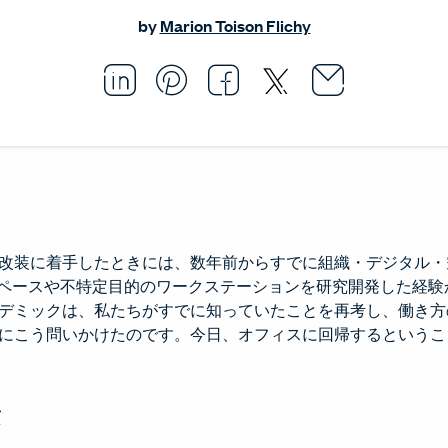
by
Marion Toison Flichy
Email thi
Opens i
Share this article on L
Opens in a new windo
Pin this article on P
Opens in a new wi
Share this arti
Opens in a new
Share this ar
Opens in a
改装に着手したときには、数年前からすでに組織・デジタル・
スペースや不特定目的のワークステーションを研究開発した経
デミックは、私たちがすでに知っていたことを再考し、働き方
にこう問いかけたのです。今日、オフィスに回帰するというこ
法