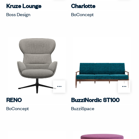
Kruze Lounge
Charlotte
Boss Design
BoConcept
オプションを開く
オプ
RENO
BuzziNordic ST100
BoConcept
BuzziSpace