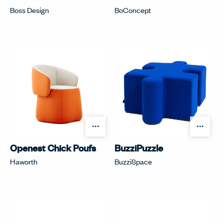
Boss Design
BoConcept
オプションを開く
オプ
Openest Chick Poufs
BuzziPuzzle
Haworth
BuzziSpace