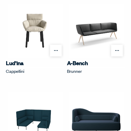
オプションを開く
オプ
Lud'ina
A-Bench
Cappellini
Brunner