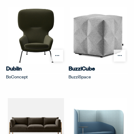
オプションを開く
オプ
Dublin
BuzziCube
BoConcept
BuzziSpace