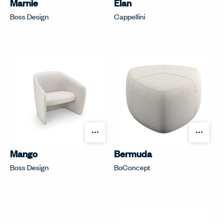
Marnie
Elan
Boss Design
Cappellini
オプションを開く
オプ
Mango
Bermuda
Boss Design
BoConcept