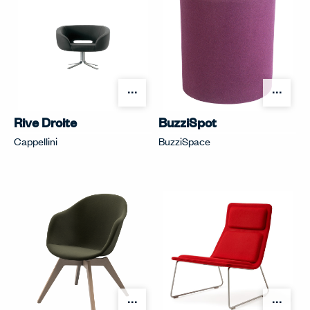
オプションを開く
オプ
Rive Droite
BuzziSpot
Cappellini
BuzziSpace
オプションを開く
オプ