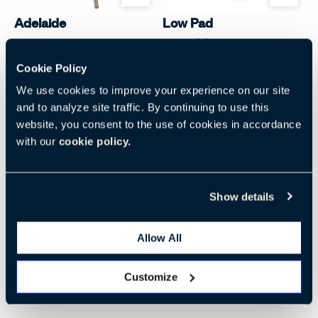
Adelaide
Low Pad
BoConcept
Cappellini
Cookie Policy
We use cookies to improve your experience on our site
and to analyze site traffic. By continuing to use this
website, you consent to the use of cookies in accordance
with our
cookie policy.
Show details
オプションを開く
オプ
Wanders' Tulip
Osaka
Allow All
Cappellini
BoConcept
Customize