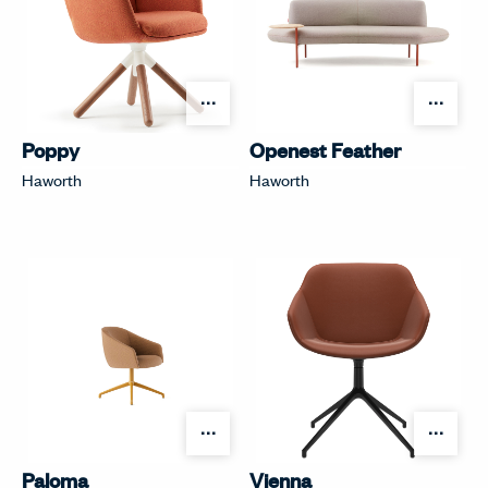
オプションを開く
オプ
Poppy
Openest Feather
Haworth
Haworth
オプションを開く
オプ
Paloma
Vienna