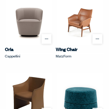
オプションを開く
オプ
Orla
Wing Chair
Cappellini
MatzForm