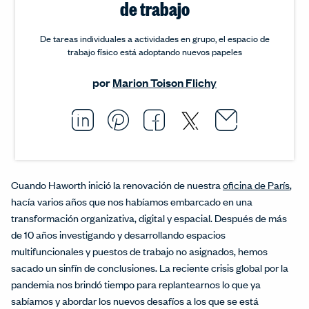
de trabajo
De tareas individuales a actividades en grupo, el espacio de
trabajo físico está adoptando nuevos papeles
por
Marion Toison Flichy
Email thi
Opens i
Share this article on L
Opens in a new windo
Pin this article on P
Opens in a new wi
Share this arti
Opens in a new
Share this ar
Opens in a
Cuando Haworth inició la renovación de nuestra
oficina de París
,
hacía varios años que nos habíamos embarcado en una
transformación organizativa, digital y espacial. Después de más
de 10 años investigando y desarrollando espacios
multifuncionales y puestos de trabajo no asignados, hemos
sacado un sinfín de conclusiones. La reciente crisis global por la
pandemia nos brindó tiempo para replantearnos lo que ya
sabíamos y abordar los nuevos desafíos a los que se está