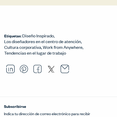
Diseño Inspirado
Etiquetas:
Los diseñadores en el centro de atención
Cultura corporativa
Work from Anywhere
Tendencias en el lugar de trabajo
Email this arti
Opens in a ne
Share this article on LinkedI
Opens in a new window.
Pin this article on Pintere
Opens in a new window.
Share this article on
Opens in a new wind
Share this article 
Opens in a new w
Subscribirse
Indica tu dirección de correo electrónico para recibir