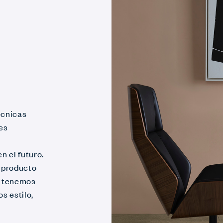
écnicas
 es
n el futuro.
 producto
a tenemos
s estilo,