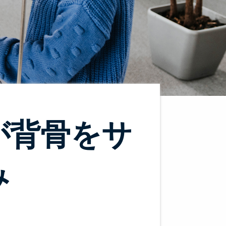
が背骨をサ
み