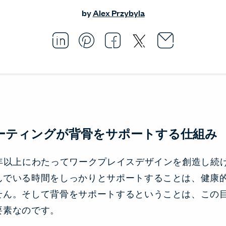
by
Alex Przybyla
Email thi
Opens i
Share this article on L
Opens in a new windo
Pin this article on P
Opens in a new wi
Share this arti
Opens in a new
Share this ar
Opens in a
ーティングが背骨をサポートする仕組み
5年以上にわたってワークプレイスデザインを創造し続
んでいる時間をしっかりとサポートすることは、健康
せん。そして背骨をサポートするということは、この
要素なのです。