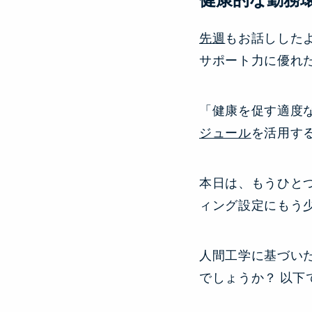
先週
もお話しした
サポート力に優れ
「健康を促す適度
ジュール
を活用す
本日は、もうひと
ィング設定にもう
人間工学に基づい
でしょうか？ 以