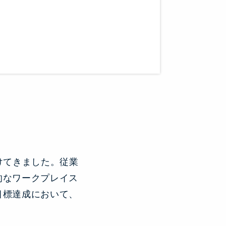
s article to a friend or colleague.
n a new window.
inkedIn.
w.
interest.
ndow.
cle on Facebook.
 window.
ticle on Twitter.
 new window.
けてきました。従業
的なワークプレイス
目標達成において、