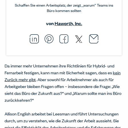
Schaffen Sie einen Arbeitsplatz, der zeigt, „warum“ Teams ins
Büro kommen sollten
von
Haworth, Inc.
Email thi
Opens i
Share this article on L
Opens in a new windo
Pin this article on P
Opens in a new wi
Share this arti
Opens in a new
Share this ar
Opens in a
Da immer mehr Unternehmen ihre Richtlinien für Hybrid- und
Fernarbeit festigen, kann man mit Sicherheit sagen, dass es
kein
Zurück mehr gibt
. Aber sowohl für Arbeitnehmer als auch für
Arbeitgeber bleiben Fragen offen – insbesondere die Frage: „Wie
sieht das Büro der Zukunft aus?“ und „Warum sollte man ins Büro
zurückkehren?“
Allison English arbeitet bei Leesman und führt Untersuchungen
durch, um zu verstehen, wie die Zukunft der Arbeit aussieht. Sie
misst die Effektivität des Arbeitsplatzes und die Erfahrungen der