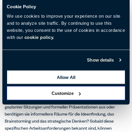
Räumlichkeiten als auch durch die Unternehmenskultur
Cookie Policy
bedeutsame
persönliche Interaktionen fördern, die zu einer
effektiven Teamarbeit führen.
We use cookies to improve your experience on our site
and to analyze site traffic. By continuing to use this
Zunächst sollten Unternehmen die Gestaltung des Arbeitsplatzes
website, you consent to the use of cookies in accordance
prüfen, um Teams bei dieser Ad-hoc-Zusammenarbeit zu
with our
cookie policy.
unterstützen. Eine dieser Überlegungen betrifft die geografischen
Grenzen, die sich darum drehen, „wo“ und „wann“ Mitarbeiter in
Teams zusammenkommen, um Probleme zu lösen, kreativ zu
Show details
denken oder innovativ zu sein. Die Beantwortung dieser Fragen ist
wichtig, da die Mitglieder vieler Teams im Moment zwischen Büro,
Allow All
zu Hause und anderen Orten verteilt arbeiten.
Auch die Kultur und die Art der Zusammenarbeit im Team sollten
Customize
untersucht werden. Tauscht das Team Informationen während
geplanter Sitzungen und formeller Präsentationen aus oder
benötigen sie informellere Räume für die Ideenfindung, das
Brainstorming und das strategische Denken? Sobald diese
spezifischen Arbeitsanforderungen bekannt sind, können