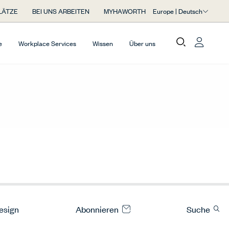
Europe | Deutsch
LÄTZE
BEI UNS ARBEITEN
MYHAWORTH
e
Workplace Services
Wissen
Über uns
Design
Abonnieren
Suche