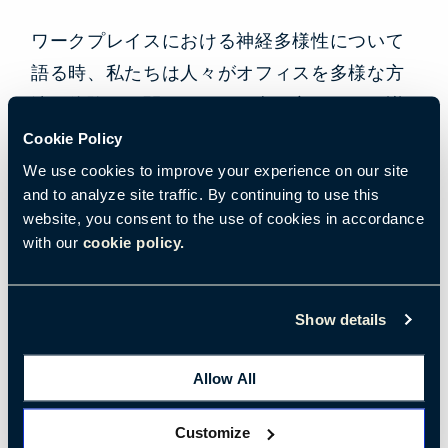
ワークプレイスにおける神経多様性について
語る時、私たちは人々がオフィスを多様な方
法で体験し、関わるという考え方について議
論しているのです。
Cookie Policy
We use cookies to improve your experience on our site
and to analyze site traffic. By continuing to use this
差異は欠陥ではないことを強調することが重
website, you consent to the use of cookies in accordance
要です
。思考や感情、世界への向き合い方
with our
cookie policy.
に、唯一の「正しい」方法など存在しませ
ん。（残念ながら、画一的なワークプレイス
Show details
アプローチは基本的にその前提に基づいてい
ます。）
Allow All
Customize
自閉症、失読症、ADHD、算数障害、運動失調