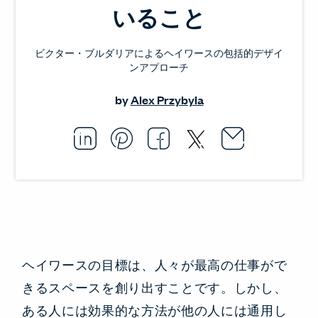
いること
ビクター・ブルダリアによるヘイワースの包括的デザイ
ンアプローチ
by
Alex Przybyla
Email thi
Opens i
Share this article on L
Opens in a new windo
Pin this article on P
Opens in a new wi
Share this arti
Opens in a new
Share this ar
Opens in a
ヘイワースの目標は、人々が最高の仕事がで
きるスペースを創り出すことです。しかし、
ある人には効果的な方法が他の人には通用し