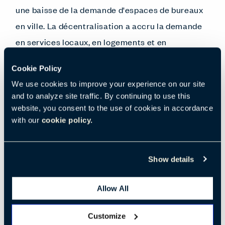
une baisse de la demande d'espaces de bureaux
en ville. La décentralisation a accru la demande
en services locaux, en logements et en
développement commercial dans les banlieues
Cookie Policy
et les petites collectivités. En réponse, le marché
We use cookies to improve your experience on our site
résidentiel s'adapte aux préférences des gens.
and to analyze site traffic. By continuing to use this
L'empreinte immobilière commerciale pourrait
website, you consent to the use of cookies in accordance
with our
cookie policy.
également jouer un rôle dans les objectifs de
durabilité à long terme, car le travail hybride
entraîne une réduction des déplacements
Show details
domicile-travail et une utilisation plus
intelligente de l'énergie.
Allow All
Customize