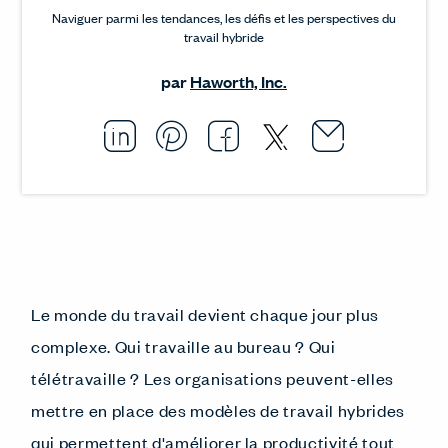
Naviguer parmi les tendances, les défis et les perspectives du
travail hybride
par
Haworth, Inc.
Email thi
Opens i
Share this article on L
Opens in a new windo
Pin this article on P
Opens in a new wi
Share this arti
Opens in a new
Share this ar
Opens in a
Le monde du travail devient chaque jour plus
complexe. Qui travaille au bureau ? Qui
télétravaille ? Les organisations peuvent-elles
mettre en place des modèles de travail hybrides
qui permettent d'améliorer la productivité tout