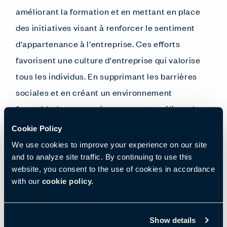
améliorant la formation et en mettant en place
des initiatives visant à renforcer le sentiment
d'appartenance à l'entreprise. Ces efforts
favorisent une culture d'entreprise qui valorise
tous les individus. En supprimant les barrières
sociales et en créant un environnement
favorable, les entreprises peuvent améliorer la
vie des personnes handicapées, qu'elles soient
Cookie Policy
physiques ou cognitives, et garantir ainsi
We use cookies to improve your experience on our site
l'épanouissement de tous.
and to analyze site traffic. By continuing to use this
website, you consent to the use of cookies in accordance
with our
cookie policy.
4. Une nouvelle donne pour les voyages
Show details
d'affaires