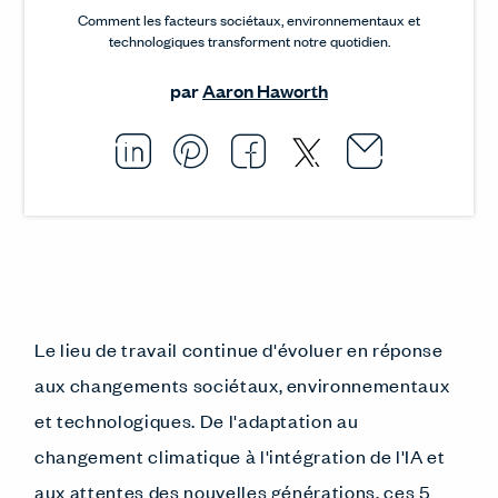
Comment les facteurs sociétaux, environnementaux et
technologiques transforment notre quotidien.
par
Aaron Haworth
Email thi
Opens i
Share this article on L
Opens in a new windo
Pin this article on P
Opens in a new wi
Share this arti
Opens in a new
Share this ar
Opens in a
Le lieu de travail continue d'évoluer en réponse
aux changements sociétaux, environnementaux
et technologiques. De l'adaptation au
changement climatique à l'intégration de l'IA et
aux attentes des nouvelles générations, ces 5