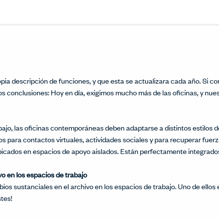
Share this article on L
Opens in a new windo
Pin this article on P
Opens in a new wi
Share this arti
Opens in a new
Share this ar
Opens in a
ropia descripción de funciones, y que esta se actualizara cada año. Si 
dos conclusiones: Hoy en día, exigimos mucho más de las oficinas, y nu
jo, las oficinas contemporáneas deben adaptarse a distintos estilos de
os para contactos virtuales, actividades sociales y para recuperar fue
bicados en espacios de apoyo aislados. Están perfectamente integrados
vo en los espacios de trabajo
os sustanciales en el archivo en los espacios de trabajo. Uno de ellos 
tes!