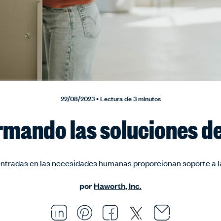
22/08/2023 • Lectura de 3 minutos
rmando las soluciones de
entradas en las necesidades humanas proporcionan soporte a l
por
Haworth, Inc.
Email thi
Opens i