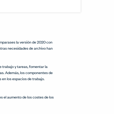
inkedIn.
w.
interest.
ndow.
cle on Facebook.
 window.
ticle on Twitter.
 new window.
comparases la versión de 2020 con
estras necesidades de archivo han
 trabajo y tareas, fomentar la
rzas. Además, los componentes de
 en los espacios de trabajo.
es el aumento de los costes de los