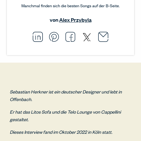
Manchmal finden sich die besten Songs auf der B-Seite.
von
Alex Przybyla
Email thi
Opens i
Share this article on L
Opens in a new windo
Pin this article on P
Opens in a new wi
Share this arti
Opens in a new
Share this ar
Opens in a
Sebastian Herkner ist ein deutscher Designer und lebt in
Offenbach.
Er hat das Litos Sofa und die Telo Lounge von Cappellini
gestaltet.
Dieses Interview fand im Oktober 2022 in Köln statt.