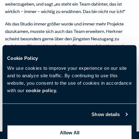
weiterzugeben‚ und sagt „es steht ein Team dahinter, das ist
wirklich – immer – wichtig zu erwähnen. Das bin nicht nur ich!“
Als das Studio immer größer wurde und immer mehr Projekte
dazukamen, musste sich auch das Team erweitern. Herkner
scheint besonders gerne über den jüngsten Neuzugang zu
berichten. „Dieses Jahr stieg mein Ehemann mit ins Unternehmen
ein“, sagt er mit einem Lächeln. „Also sind wir jetzt ein
Cookie Policy
Familienunternehmen.“
We use cookies to improve your experience on our site
Herkner und sein Team versuchen immer langfristige
and to analyze site traffic. By continuing to use this
Partnerschaften einzugehen. „Es geht um eine Beziehung … Wir
website, you consent to the use of cookies in accordance
wollen nicht nur für ein Produkt zusammenarbeiten, sondern
with our
cookie policy.
zusammen wachsen, gestalten, zum Portfolio des Unternehmens
gehören.“
Show details
Allow All