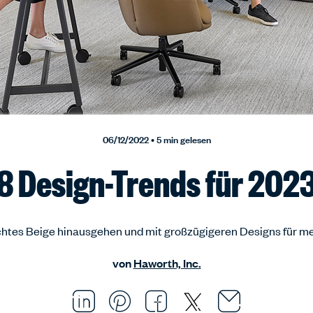
06/12/2022 • 5 min gelesen
8 Design-Trends für 202
chtes Beige hinausgehen und mit großzügigeren Designs für m
von
Haworth, Inc.
Email thi
Opens i