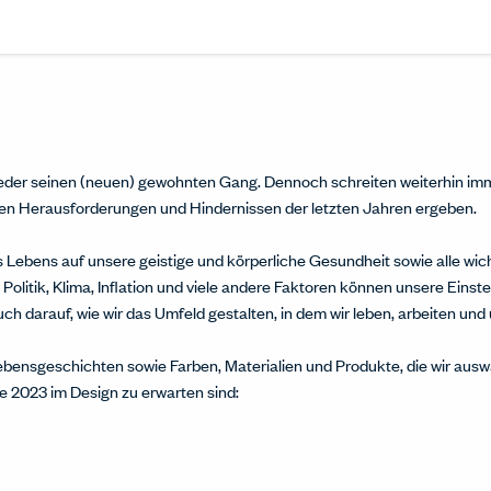
Share this article on L
Opens in a new windo
Pin this article on P
Opens in a new wi
Share this arti
Opens in a new
Share this ar
Opens in a
eder seinen (neuen) gewohnten Gang. Dennoch schreiten weiterhin im
den Herausforderungen und Hindernissen der letzten Jahren ergeben.
s Lebens auf unsere geistige und körperliche Gesundheit sowie alle wi
 Politik, Klima, Inflation und viele andere Faktoren können unsere Einst
auch darauf, wie wir das Umfeld gestalten, in dem wir leben, arbeiten und 
Lebensgeschichten sowie Farben, Materialien und Produkte, die wir ausw
e 2023 im Design zu erwarten sind: