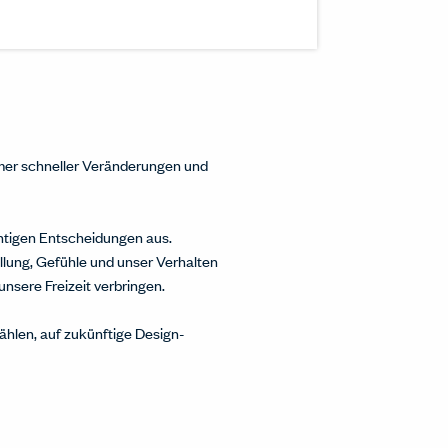
inkedIn.
w.
interest.
ndow.
cle on Facebook.
 window.
ticle on Twitter.
 new window.
mer schneller Veränderungen und
chtigen Entscheidungen aus.
ellung, Gefühle und unser Verhalten
unsere Freizeit verbringen.
ählen, auf zukünftige Design-