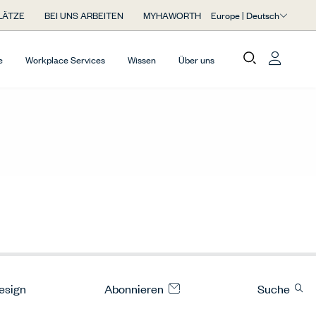
Europe | Deutsch
LÄTZE
BEI UNS ARBEITEN
MYHAWORTH
e
Workplace Services
Wissen
Über uns
Design
Abonnieren
Suche