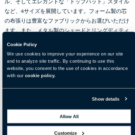
ル、そしてエレガントな「トップハット」スタイル
など、4サイズを展開しています。フォーム製の芯
の布張りは豊富なファブリックからお選びいただけ
ます。また、メタル製のシェードとリングディティ
ール部分はコントラストカラーの仕上げで展開して
Cookie Policy
います。BuzziHatはラウンジ、ロビー、カフェなど
We use cookies to improve your experience on our site
あらゆる場所に最適で、居心地のよい空間と作業に
and to analyze site traffic. By continuing to use this
専念できる空間の両方を実現します。
website, you consent to the use of cookies in accordance
with our
cookie policy.
Show details
特徴
Allow All
アコースティック性能
LED
Customize