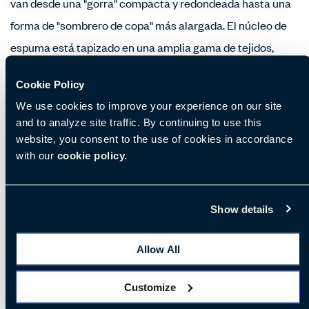
van desde una "gorra" compacta y redondeada hasta una
forma de "sombrero de copa" más alargada. El núcleo de
espuma está tapizado en una amplia gama de tejidos,
mientras que el tono metálico y el detalle del anillo
Cookie Policy
ofrecen acabados contrastantes. BuzziHat está
We use cookies to improve your experience on our site
igualmente en casa en salones, vestíbulos, cafeterías y en
and to analyze site traffic. By continuing to use this
cualquier espacio que sea tan accesible como trabajador.
website, you consent to the use of cookies in accordance
with our
cookie policy.
Show details
Características
Rendimiento acústico
Allow All
LED
Customize
Suspendida