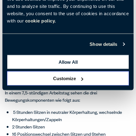
Kreislaufsystem jedoch zusätzlich, kann zu
and to analyze site traffic. By continuing to use this
Gelenkkompressionen führen, das Risiko für Krampfadern
website, you consent to the use of cookies in accordance
erhöhen und zu Fuß- oder Beinschwellungen führen.
with our
cookie policy.
Alle drei Bewegungskomponenten tragen zu unserem
allgemeinen Wohlbefinden bei. Jede Bewegung ist ist wichtig. Es
wird
immer deutlicher
, dass selbst körperliche Aktivität geringer
Show details
Intensität eine wichtige Rolle für das Wohlbefinden spielt. Manche
Menschen bezeichnen Positionswechsel auf dem Stuhl als
Allow All
Zappeln. Aber Zappeln tut uns wirklich gut! Wir verbrauchen dabei
35 % mehr Energie als beim bloßen Sitzen und 28 % mehr Energie
Customize
als beim bloßen Stehen.
In einem 7,5-stündigen Arbeitstag sehen die drei
Bewegungskomponenten wie folgt aus:
5 Stunden Sitzen in neutraler Körperhaltung, wechselnde
Körperhaltungen/Zappeln
2 Stunden Sitzen
16 Positionswechsel zwischen Sitzen und Stehen