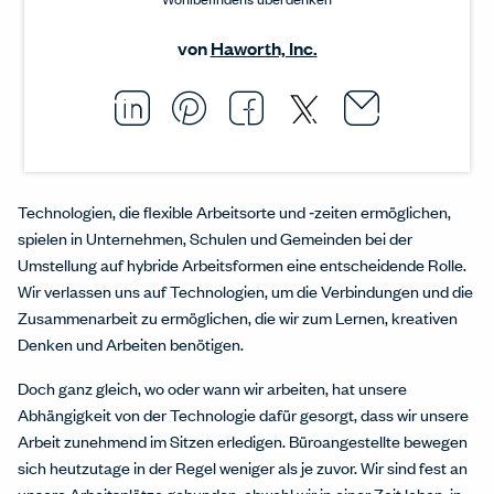
von
Haworth, Inc.
Email thi
Opens i
Share this article on L
Opens in a new windo
Pin this article on P
Opens in a new wi
Share this arti
Opens in a new
Share this ar
Opens in a
Technologien, die flexible Arbeitsorte und ‑zeiten ermöglichen,
spielen in Unternehmen, Schulen und Gemeinden bei der
Umstellung auf hybride Arbeitsformen eine entscheidende Rolle.
Wir verlassen uns auf Technologien, um die Verbindungen und die
Zusammenarbeit zu ermöglichen, die wir zum Lernen, kreativen
Denken und Arbeiten benötigen.
Doch ganz gleich, wo oder wann wir arbeiten, hat unsere
Abhängigkeit von der Technologie dafür gesorgt, dass wir unsere
Arbeit zunehmend im Sitzen erledigen. Büroangestellte bewegen
sich heutzutage in der Regel weniger als je zuvor. Wir sind fest an
unsere Arbeitsplätze gebunden, obwohl wir in einer Zeit leben, in