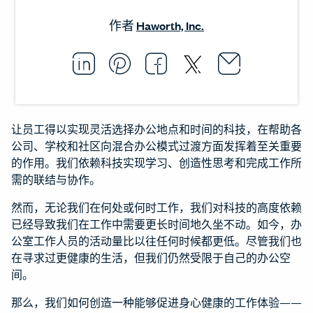
作者
Haworth, Inc.
Email thi
Opens i
Share this article on L
Opens in a new windo
Pin this article on P
Opens in a new wi
Share this arti
Opens in a new
Share this ar
Opens in a
让员工得以实现灵活选择办公地点和时间的科技，在帮助各
公司、学校和社区向混合办公模式过渡方面发挥着至关重要
的作用。我们依赖科技实现学习、创造性思考和完成工作所
需的联结与协作。
然而，无论我们在何处或何时工作，我们对科技的高度依赖
已经导致我们在工作中需要更长时间地久坐不动。如今，办
公室工作人员的活动量比以往任何时候都更低。尽管我们也
在寻求过更健康的生活，但我们仍然受限于自己的办公空
间。
那么，我们如何创造一种能够促进身心健康的工作体验——