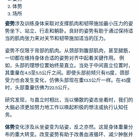
体势
场所
姿势
涉及训练身体采取对支撑肌肉和韧带施加最小压力的姿
势坐下、站立、行走和躺卧。良好的姿势有助于通过保持适
当的肌肉张力来对关节和韧带施加适当的压力。
姿势不仅限于背部的肌肉。从颈部到腹部肌肉，甚至腿筋，
一切都在维持身体合适的姿势对齐中起着关键作用。 例
如，头部的理想位置始终是直立。当处于中间直立位置时，
其重量在4.5至5.5公斤之间。即使头部前倾只有15度，颈部
受力也会发生变化，仿佛头部现在重13.5公斤一样。在45度
时，头部重量仿佛为22.5公斤。
研究发现，与直立时相比，当以懒散的姿态坐着时，我们的
大脑必须更加努力地工作以唤起积极的想法或执行认知任
务。
体势
变化涉及从坐姿变为站姿，反之亦然。这是身体重量分
布的重大转变。改变姿势有助于改善血液循环、减少肿胀并