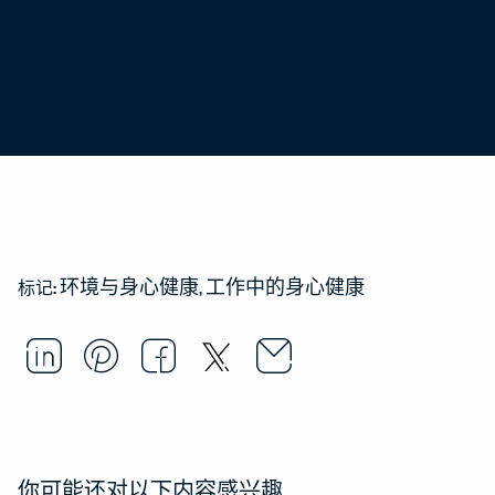
环境与身心健康
工作中的身心健康
标记:
Email this arti
Opens in a ne
Share this article on LinkedI
Opens in a new window.
Pin this article on Pintere
Opens in a new window.
Share this article on
Opens in a new wind
Share this article 
Opens in a new w
你可能还对以下内容感兴趣