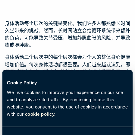
身体活动每个层次的关键是变化。我们许多人都熟悉长时间
久坐带来的挑战。然而，长时间站立会给循环系统带来额外
的负荷，可能导致关节受压，增加静脉曲张的风险，并导致
脚或腿肿胀。
身体活动三个层次中的每个层次都会为个人的整体身心健康
增加价值。每次身体活动都很重要。人们
越来越认识到
，即
便是低强度的体育活动也对增进身心健康起着重要作用。有
些人将在座位上的体势变化称为坐立不安。但坐立不安实际
Cookie Policy
上对我们有好处！它比单纯坐着多消耗35%的能量，比单纯
We use cookies to improve your experience on our site
站立多消耗28%的能量。
and to analyze site traffic. By continuing to use this
将身体活动的三个层次融入7.5小时的工作日中，如下所
website, you consent to the use of cookies in accordance
示：
with our
cookie policy.
5小时保持中性姿势坐着，变换姿势/坐立不安
站立2小时