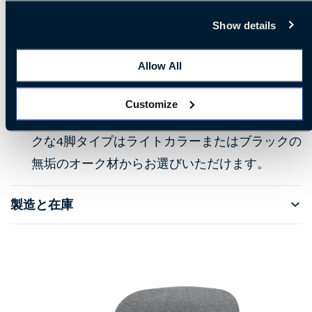
肢のポリプロピレン
Show details
完全布張りの座面:120以上のファブリックおよび
レザーの中から選択。
Allow All
ベースのオプション：回転ベースはマットブラ
ック、マットホワイトまたは光沢アルミ。キャ
Customize
スター付き回転ベースは光沢アルミ。クラシッ
クな4脚タイプはライトカラーまたはブラックの
無垢のオーク材からお選びいただけます。
製造と在庫