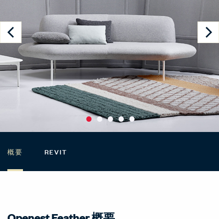
概要
REVIT
Openest Feather 概要