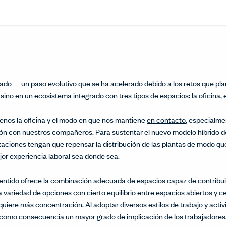
Share this article on L
Opens in a new windo
Pin this article on P
Opens in a new wi
Share this arti
Opens in a new
Share this ar
Opens in a
ado —un paso evolutivo que se ha acelerado debido a los retos que pla
 sino en un ecosistema integrado con tres tipos de espacios: la oficina, 
os la oficina y el modo en que nos mantiene
en contacto
, especialme
ión con nuestros compañeros. Para sustentar el nuevo modelo híbrido de
nizaciones tengan que repensar la distribución de las plantas de modo q
jor experiencia laboral sea donde sea.
 sentido ofrece la combinación adecuada de espacios capaz de contribui
 variedad de opciones con cierto equilibrio entre espacios abiertos y cer
uiere más concentración. Al adoptar diversos estilos de trabajo y activi
e como consecuencia un mayor grado de implicación de los trabajadores