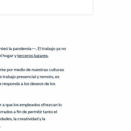
inkedIn.
w.
interest.
ndow.
cle on Facebook.
 window.
ticle on Twitter.
 new window.
nteó la pandemia—. El trabajo ya no
el hogar y
terceros lugares
.
nte por medio de nuestras culturas
 trabajo presencial y remoto, es
ue responda a los deseos de los
r a que los empleados ofrezcan lo
rados a fin de permitir tanto el
dades, la creatividad y la
.