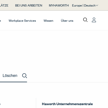
Europe | Deutsch
LÄTZE
BEI UNS ARBEITEN
MYHAWORTH
e
Workplace Services
Wissen
Über uns
Löschen
e
Haworth Unternehmenszentrale