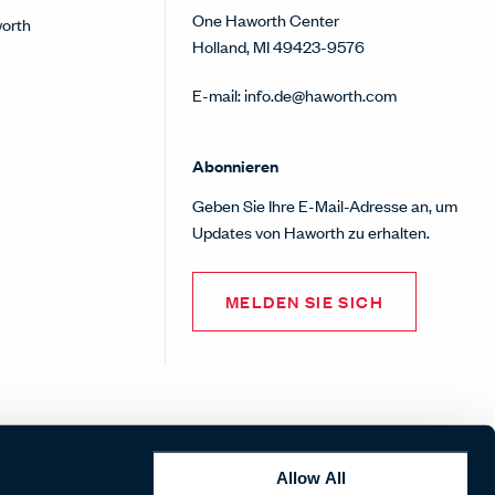
One Haworth Center
orth
Holland, MI 49423-9576
E-mail:
info.de@haworth.com
Abonnieren
Geben Sie Ihre E-Mail-Adresse an, um
Updates von Haworth zu erhalten.
MELDEN SIE SICH
Pinterest
Facebook
Twitter
Instagram
Linke
Allow All