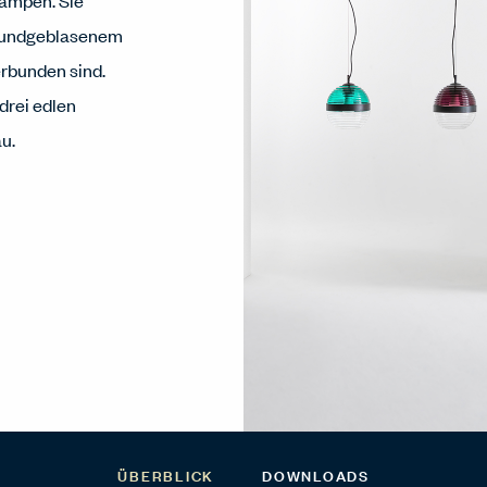
lampen. Sie
 mundgeblasenem
erbunden sind.
drei edlen
u.
ÜBERBLICK
DOWNLOADS