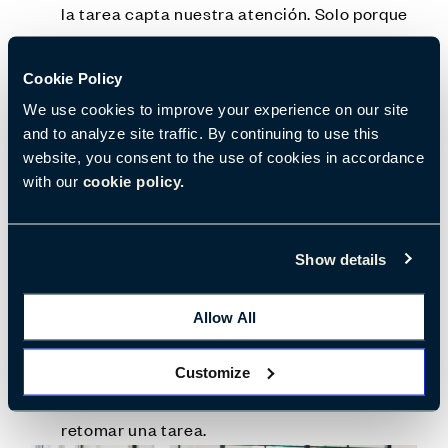
la tarea capta nuestra atención. Solo porque
sea inesperada no quiere decir que no sea
beneficiosa, pero dificulta el trabajo de
Cookie Policy
concentración.
We use cookies to improve your experience on our site
and to analyze site traffic. By continuing to use this
Intromisiones: Cuando cierta información
website, you consent to the use of cookies in accordance
que no está relacionada con la tarea se
with our
cookie policy.
confunde con la que sí lo está. Puede resultar
poco útil, pero podría desviar la atención a
Show details
otra tarea distinta más importante.
Interrupciones: Cuando una distracción o una
Allow All
intromisión nos aleja completamente de una
tarea para centrarnos en otra. Una persona
Customize
suele tarda de unos segundos a un minuto en
retomar una tarea.