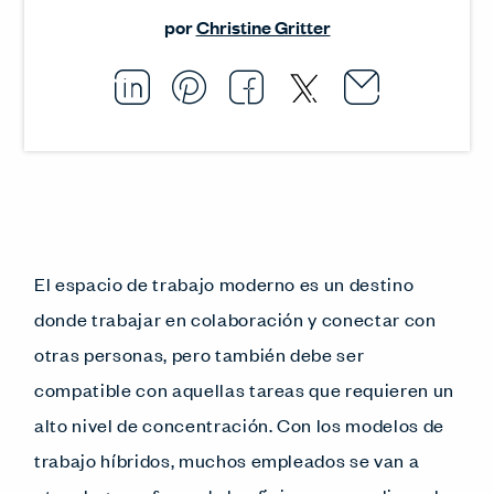
por
Christine Gritter
Email thi
Opens i
Share this article on L
Opens in a new windo
Pin this article on P
Opens in a new wi
Share this arti
Opens in a new
Share this ar
Opens in a
El espacio de trabajo moderno es un destino
donde trabajar en colaboración y conectar con
otras personas, pero también debe ser
compatible con aquellas tareas que requieren un
alto nivel de concentración. Con los modelos de
trabajo híbridos, muchos empleados se van a