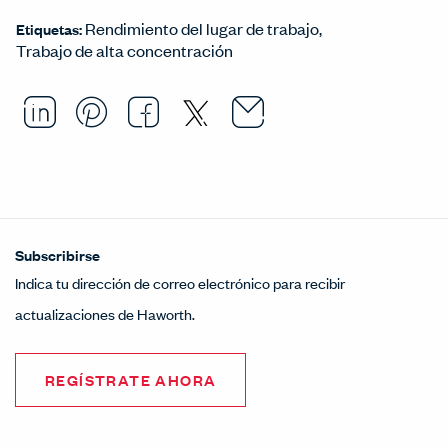
Rendimiento del lugar de trabajo
Etiquetas:
Trabajo de alta concentración
Email this arti
Opens in a ne
Share this article on LinkedI
Opens in a new window.
Pin this article on Pintere
Opens in a new window.
Share this article on
Opens in a new wind
Share this article 
Opens in a new w
Subscribirse
Indica tu dirección de correo electrónico para recibir
actualizaciones de Haworth.
REGÍSTRATE AHORA