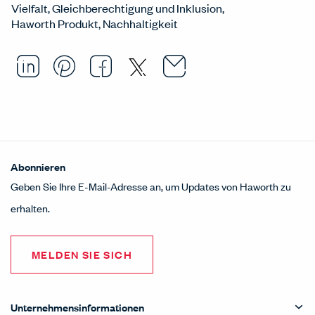
Vielfalt, Gleichberechtigung und Inklusion
Haworth Produkt
Nachhaltigkeit
Email this arti
Opens in a ne
Share this article on LinkedI
Opens in a new window.
Pin this article on Pintere
Opens in a new window.
Share this article on
Opens in a new wind
Share this article 
Opens in a new w
Abonnieren
Geben Sie Ihre E-Mail-Adresse an, um Updates von Haworth zu
erhalten.
MELDEN SIE SICH
Unternehmensinformationen