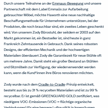
Durch unsere Teilnahme an der
Emmaus-Bewegung
und unsere
Partnerschaft mit dem Label Emmaüs zur Aufarbeitung
gebrauchter Möbel, möchte Haworth eine neue nachhaltige
Beschaffungsmethode für Unternehmen unterstützen, bei der
Produkten, die noch brauchbar sind, ein zweites Leben geschenkt
wird. Von unserem Zody Bürostuhl, der seitdem er 2003 auf den
Markt gekommen ist, ein Bestseller ist, sind heute in ganz
Frankreich Zehntausende in Gebrauch. Dank seines robusten
Designs, der effizienten Mechanik und der hochwertigen
Materialien überdauert Zody die Garantiezeit für neue Stühle oft
um mehrere Jahre. Damit steht ein großer Bestand an Stühlen
und Sitzmöbeln zur Verfügung, der wiederverwendet werden
kann, wenn die Kund*innen ihre Büros renovieren möchten.
Zody wurde nach dem
Cradle-to-Cradle
-Prinzip entwickelt,
besteht aus bis zu 31 % recycelten Materialien und ist zu 99 %
recycelbar. Er ist gemäß GREENGUARD GOLD zertifiziert, was
niedrigere VOC-Emissionen (VOC = flüchtige organische
Verbindungen) für eine bessere Luftqualität in Innenräumen