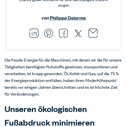
sorgen
von
Philippe Delorme
Email thi
Opens i
Share this article on L
Opens in a new windo
Pin this article on P
Opens in a new wi
Share this arti
Opens in a new
Share this ar
Opens in a
Die fossile Energie für die Maschinen, mit denen wir die für unsere
Tätigkeiten benötigten Rohstoffe gewinnen, transportieren und
verarbeiten, ist knapp geworden. Öl, Kohle und Gas, auf die 75 %
der Energieproduktion entfallen, haben ihren Förderhöhepunkt
bereits vor einigen Jahren überschritten und es ist höchste Zeit
für Veränderungen.
Unseren ökologischen
Fußabdruck minimieren