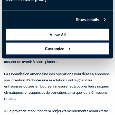
solution
Show details
« Les entreprises sont un facteur essentiel de contrôle du
réchauffement climatique », affirme Amy. Environ un quart des
Allow All
entreprises de la liste Fortune 500 ont pris des engagements pour
aider à réduire le réchauffement climatique d’ici 2030. De
nombreuses sociétés ont aussi signé le manifeste des Nations
Customize
Unies pour soutenir les objectifs de développement durable et
assurer un avenir à notre planète.
La Commission américaine des opérations boursières a annoncé
son intention d’adopter une résolution contraignant les
entreprises cotées en bourse à mesurer et à publier leurs risques
climatiques, physiques et de transition, ainsi que leurs émissions
totales.
« Ce projet de résolution fera l’objet d’amendements avant d’être