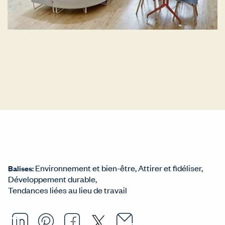
Environnement et bien-être
Attirer et fidéliser
Balises:
Développement durable
Tendances liées au lieu de travail
Email this arti
Opens in a ne