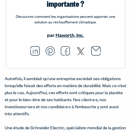
importante ?
Découvrez comment les organisations peuvent apporter une
solution au réchauffement climatique.
par
Haworth, Inc.
Email thi
Opens i
Share this article on L
Opens in a new windo
Pin this article on P
Opens in a new wi
Share this arti
Opens in a new
Share this ar
Opens in a
Autrefois, il semblait qu’une entreprise excédait ses obligations
lorsqu’elle faisait des efforts en matière de durabilité. Mais ce n’est
plus le cas. Aujourd’hui, ces efforts sont critiques pour la planète
et pour le bien-être de ses habitants. Nos client·e·s, nos
investisseur·se·s et nos candidat·e·s à l’embauche y sont aussi
très attentifs.
Une étude de Schneider Electric, spécialiste mondial de la gestion