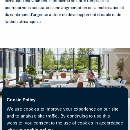
climatique est vraiment le problème de notre temps, c’est
pourquoi nous constatons une augmentation de la mobilisation et
du sentiment d’urgence autour du développement durable et de
l’action climatique. »
Cookie Policy
We use cookies to improve your experience on our site
and to analyze site traffic. By continuing to use this
website, you consent to the use of cookies in accordance
Une partie essentielle de la
with our
cookie policy.