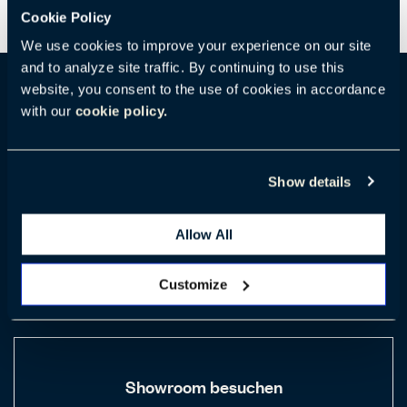
Cookie Policy
We use cookies to improve your experience on our site
and to analyze site traffic. By continuing to use this
website, you consent to the use of cookies in accordance
with our
cookie policy.
Details zum Standort
Show details
222 Merchandise Mart Suite 312 Chicago, IL 60654
(Vereinigte Staaten)
Allow All
+ 1.312.644.3983
Customize
Showroom besuchen