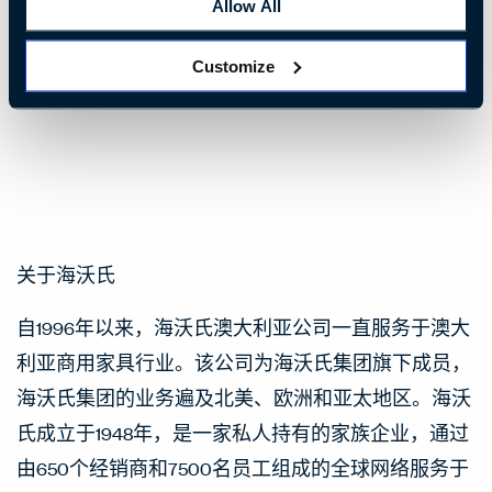
Allow All
如欲获取更多新闻，请致电1300 1760 75或通过电子
邮件
PaulMatthew.Lerio@Haworth.com
联系Paul Matthew
Customize
Lerio
关于海沃氏
自1996年以来，海沃氏澳大利亚公司一直服务于澳大
利亚商用家具行业。该公司为海沃氏集团旗下成员，
海沃氏集团的业务遍及北美、欧洲和亚太地区。海沃
氏成立于1948年，是一家私人持有的家族企业，通过
由650个经销商和7500名员工组成的全球网络服务于