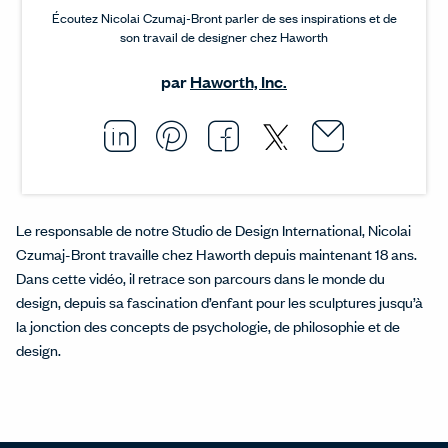
Écoutez Nicolai Czumaj-Bront parler de ses inspirations et de
son travail de designer chez Haworth
par
Haworth, Inc.
Email thi
Opens i
Share this article on L
Opens in a new windo
Pin this article on P
Opens in a new wi
Share this arti
Opens in a new
Share this ar
Opens in a
Le responsable de notre Studio de Design International, Nicolai
Czumaj-Bront travaille chez Haworth depuis maintenant 18 ans.
Dans cette vidéo, il retrace son parcours dans le monde du
design, depuis sa fascination d’enfant pour les sculptures jusqu’à
la jonction des concepts de psychologie, de philosophie et de
design.