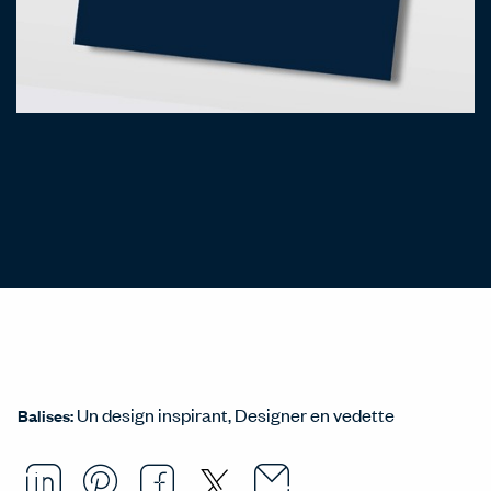
Un design inspirant
Designer en vedette
Balises:
Email this arti
Opens in a ne