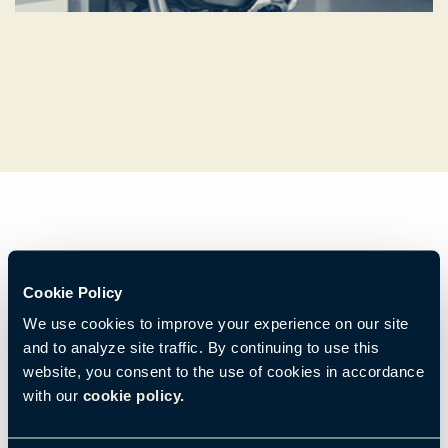
Un lieu de culture, de
Cookie Policy
connexion et de collaboration
We use cookies to improve your experience on our site
and to analyze site traffic. By continuing to use this
website, you consent to the use of cookies in accordance
Dans
l’écosystème Work from Anywhere
, le bureau est une
with our
cookie policy.
plateforme centrale : c’est un lieu de culture, de connexion et de
collaboration. Rien d’étonnant à ce que les espaces collaboratifs
qui se développent le plus rapidement soient les
espaces sociaux
,