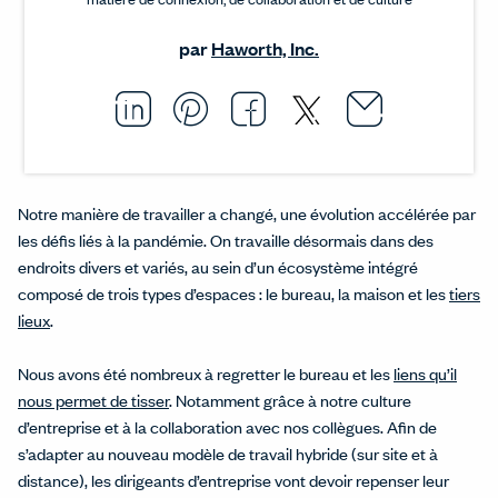
par
Haworth, Inc.
Email thi
Opens i
Share this article on L
Opens in a new windo
Pin this article on P
Opens in a new wi
Share this arti
Opens in a new
Share this ar
Opens in a
Notre manière de travailler a changé, une évolution accélérée par
les défis liés à la pandémie. On travaille désormais dans des
endroits divers et variés, au sein d’un écosystème intégré
composé de trois types d’espaces : le bureau, la maison et les
tiers
lieux
.
Nous avons été nombreux à regretter le bureau et les
liens qu’il
nous permet de tisser
. Notamment grâce à notre culture
d’entreprise et à la collaboration avec nos collègues. Afin de
s’adapter au nouveau modèle de travail hybride (sur site et à
distance), les dirigeants d’entreprise vont devoir repenser leur