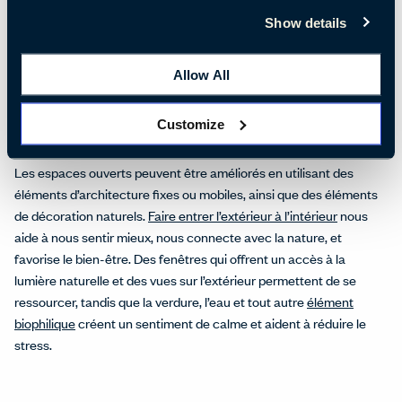
des espaces flexibles, collectifs et inspirants, où les gens peuvent
Show details
faire une pause, se réunir, se connecter et se ressourcer.
Concevoir pour la collaboration permet de créer un
Allow All
environnement où les employés se sentent valorisés pour leur
contribution personnelle - et les espaces sociaux viendront
Customize
enrichir leur expérience.
Les espaces ouverts peuvent être améliorés en utilisant des
éléments d’architecture fixes ou mobiles, ainsi que des éléments
de décoration naturels.
Faire entrer l’extérieur à l’intérieur
nous
aide à nous sentir mieux, nous connecte avec la nature, et
favorise le bien-être. Des fenêtres qui offrent un accès à la
lumière naturelle et des vues sur l’extérieur permettent de se
ressourcer, tandis que la verdure, l’eau et tout autre
élément
biophilique
créent un sentiment de calme et aident à réduire le
stress.