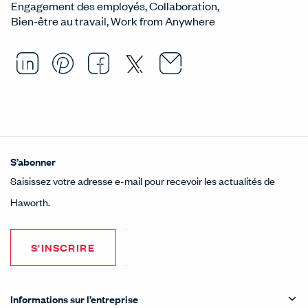
Engagement des employés
Collaboration
Bien-être au travail
Work from Anywhere
Email this arti
Opens in a ne
Share this article on LinkedI
Opens in a new window.
Pin this article on Pintere
Opens in a new window.
Share this article on
Opens in a new wind
Share this article 
Opens in a new w
S’abonner
Saisissez votre adresse e-mail pour recevoir les actualités de
Haworth.
S'INSCRIRE
Informations sur l’entreprise