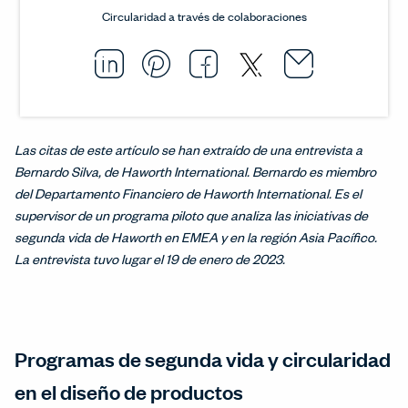
Circularidad a través de colaboraciones
Email thi
Opens i
Share this article on L
Opens in a new windo
Pin this article on P
Opens in a new wi
Share this arti
Opens in a new
Share this ar
Opens in a
Las citas de este artículo se han extraído de una entrevista a
Bernardo Silva, de Haworth International. Bernardo es miembro
del Departamento Financiero de Haworth International. Es el
supervisor de un programa piloto que analiza las iniciativas de
segunda vida de Haworth en EMEA y en la región Asia Pacífico.
La entrevista tuvo lugar el 19 de enero de 2023.
Programas de segunda vida y circularidad
en el diseño de productos