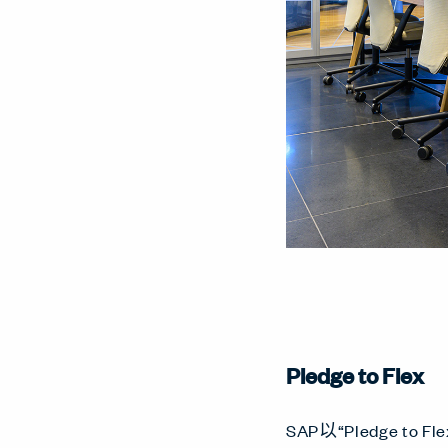
Pledge to Flex
SAP以“Pledge