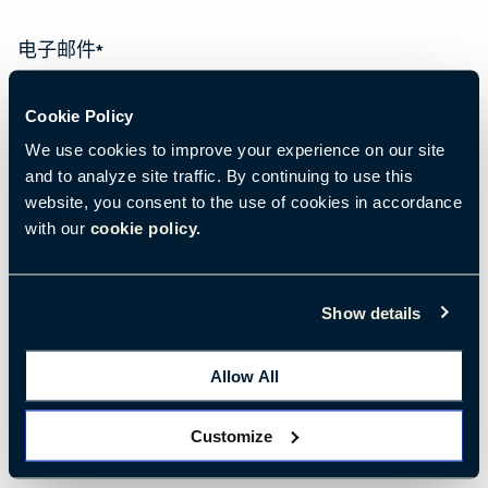
电子邮件
*
Cookie Policy
We use cookies to improve your experience on our site
名字
*
and to analyze site traffic. By continuing to use this
website, you consent to the use of cookies in accordance
with our
cookie policy.
姓氏
*
Show details
称呼
*
Allow All
Customize
公司名称
*