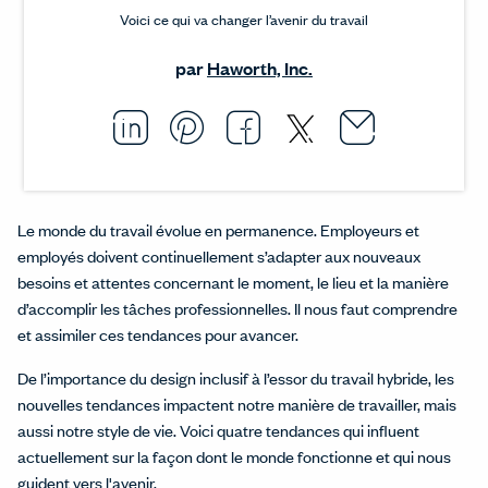
Voici ce qui va changer l’avenir du travail
par
Haworth, Inc.
Email thi
Opens i
Share this article on L
Opens in a new windo
Pin this article on P
Opens in a new wi
Share this arti
Opens in a new
Share this ar
Opens in a
Le monde du travail évolue en permanence. Employeurs et
employés doivent continuellement s’adapter aux nouveaux
besoins et attentes concernant le moment, le lieu et la manière
d’accomplir les tâches professionnelles. Il nous faut comprendre
et assimiler ces tendances pour avancer.
De l’importance du design inclusif à l’essor du travail hybride, les
nouvelles tendances impactent notre manière de travailler, mais
aussi notre style de vie. Voici quatre tendances qui influent
actuellement sur la façon dont le monde fonctionne et qui nous
guident vers l'avenir.