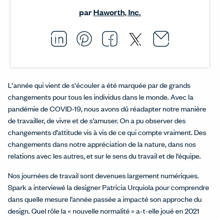
par
Haworth, Inc.
Email thi
Opens i
Share this article on L
Opens in a new windo
Pin this article on P
Opens in a new wi
Share this arti
Opens in a new
Share this ar
Opens in a
L'année qui vient de s'écouler a été marquée par de grands
changements pour tous les individus dans le monde. Avec la
pandémie de COVID-19, nous avons dû réadapter notre manière
de travailler, de vivre et de s’amuser. On a pu observer des
changements d’attitude vis à vis de ce qui compte vraiment. Des
changements dans notre appréciation de la nature, dans nos
relations avec les autres, et sur le sens du travail et de l’équipe.
Nos journées de travail sont devenues largement numériques.
Spark a interviewé la designer Patricia Urquiola pour comprendre
dans quelle mesure l’année passée a impacté son approche du
design. Quel rôle la « nouvelle normalité » a-t-elle joué en 2021