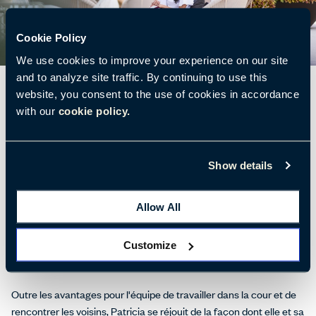
Cookie Policy
We use cookies to improve your experience on our site
and to analyze site traffic. By continuing to use this
website, you consent to the use of cookies in accordance
with our
cookie policy.
La fluidité des conversations et du travail réalisé dans un contexte
naturel n’a pas échappé à Patricia. « Le côté dortoir de mon
logement a disparu, laissant place à un laboratoire de travail
Show details
virtuel. Par exemple, dans la région montagneuse où je vis, quand
il ne faisait pas trop froid, au printemps ou au début de l'automne,
Allow All
notre état d'esprit a changé et nous nous disions sans cesse :
‘Parlons un moment, puis allons sur le toit et continuons la
Customize
conversation là-bas. » Pour Patricia, travailler à l'extérieur est
devenue un élément-clé de la conception.
Outre les avantages pour l'équipe de travailler dans la cour et de
rencontrer les voisins, Patricia se réjouit de la façon dont elle et sa