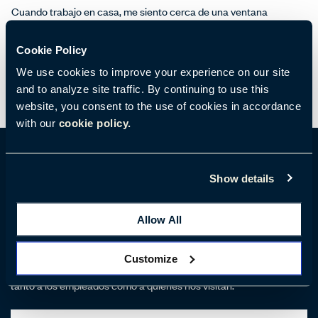
Cuando trabajo en casa, me siento cerca de una ventana
orientada al sur. Cuando levanto la vista, todo lo que veo son
árboles, flores y cielo. Tener una vista así me parece un auténtico
Cookie Policy
lujo.
We use cookies to improve your experience on our site
and to analyze site traffic. By continuing to use this
website, you consent to the use of cookies in accordance
with our
cookie policy.
Show details
París Sala de exposición
Allow All
Patricia Urquiola nos ayudó a diseñar una atmósfera cálida y
acogedora mediante una selección específica de colores y
materiales. Estamos orgullosos del poder estético único del
Customize
edificio, con su historia y su estilo art déco, que resulta inspirador
tanto a los empleados como a quienes nos visitan.