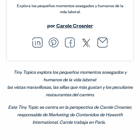
Explora los pequeños momentos sosegados y humanos de la
vida laboral.
por
Carole Crosnier
Email thi
Opens i
Share this article on L
Opens in a new windo
Pin this article on P
Opens in a new wi
Share this arti
Opens in a new
Share this ar
Opens in a
Tiny Topics explora los pequeños momentos sosegados y
humanos de la vida laboral:
las vistas maravillosas, las sillas que más gustan y los peculiares
restaurantes del camino.
Este Tiny Topic se centra en la perspectiva de Carole Crosnier,
responsable de Marketing de Contenidos de Haworth
International. Carole trabaja en París.