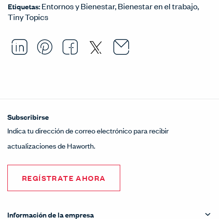
Entornos y Bienestar
Bienestar en el trabajo
Etiquetas:
Tiny Topics
Email this arti
Opens in a ne
Share this article on LinkedI
Opens in a new window.
Pin this article on Pintere
Opens in a new window.
Share this article on
Opens in a new wind
Share this article 
Opens in a new w
Subscribirse
Indica tu dirección de correo electrónico para recibir
actualizaciones de Haworth.
REGÍSTRATE AHORA
Información de la empresa