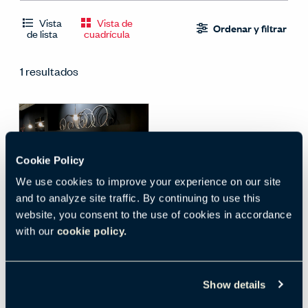
Vista
Vista de
Ordenar y filtrar
de lista
cuadrícula
1 resultados
Cookie Policy
Opciones
We use cookies to improve your experience on our site
and to analyze site traffic. By continuing to use this
Menziken showroom,
website, you consent to the use of cookies in accordance
Switzerland - Cafe
with our
cookie policy.
Lounge
Imagen de ambiente
Fotografía
Show details