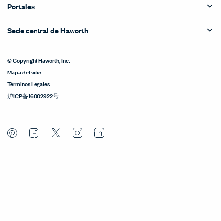
Portales
Sede central de Haworth
© Copyright Haworth, Inc.
Mapa del sitio
Términos Legales
沪ICP备16002922号
Pinterest
Facebook
Twitter
Instagram
LinkedIn