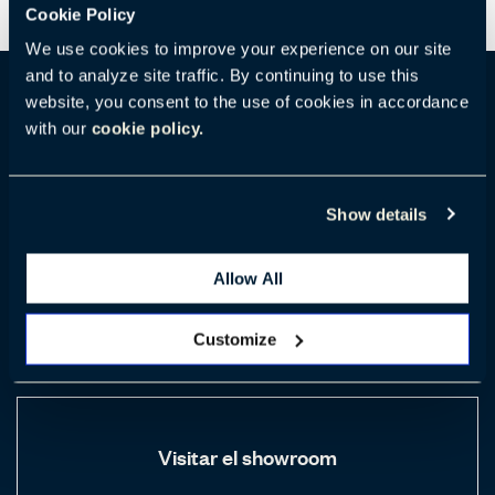
Cookie Policy
We use cookies to improve your experience on our site
and to analyze site traffic. By continuing to use this
website, you consent to the use of cookies in accordance
with our
cookie policy.
Datos de ubicación
101 Arch Street, Boston, MA 02110, United States
Show details
(Estados Unidos)
Allow All
+ 1 617 439 7777
Customize
Visitar el showroom