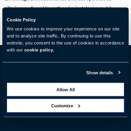
sillería que ofrece Haworth en las instalaciones del
showroom de Bad Münder.
Cookie Policy
We use cookies to improve your experience on our site
and to analyze site traffic. By continuing to use this
website, you consent to the use of cookies in accordance
with our
cookie policy.
Datos de ubicación
Show details
Am Deisterbahnhof 6, 31848 Bad Münder am
Allow All
Deister, Germany (Alemania)
Customize
+49 5042 501 0