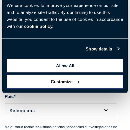
We use cookies to improve your experience on our site
Saludo
*
and to analyze site traffic. By continuing to use this
website, you consent to the use of cookies in accordance
with our
cookie policy.
Empresa
*
Show details
Allow All
Idioma Preferido
*
Customize
País
*
Me gustaría recibir las últimas noticias, tendencias e investigaciones de