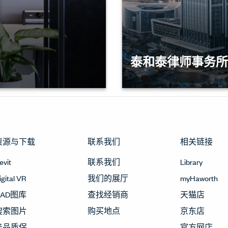
泰和泰律师事务所
空间的需
这一合作模式不仅为高
不仅是面
考，也预示着法律行业办
个契机，
体”与“创新平台”的转变
为未来工
资源与下载
联系我们
相关链接
evit
联系我们
Library
igital VR
我们的展厅
myHaworth
CAD图库
查找经销商
天猫店
搜索图片
购买地点
京东店
产品质保
官方网店