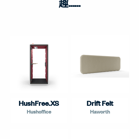
趣……
HushFree.XS
Drift Felt
Hushoffice
Haworth