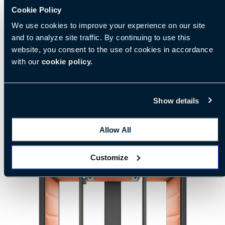
带标准插座和USB-A、USB-C和以太网端口的电源
Cookie Policy
模块
We use cookies to improve your experience on our site
and to analyze site traffic. By continuing to use this
website, you consent to the use of cookies in accordance
证书和奖项
with our
cookie policy.
制造和供应
Show details
Allow All
Customize