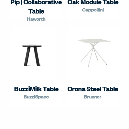
Pip | Collaborative
Oak Module Table
Cappellini
Table
Haworth
BuzziMilk Table
Crona Steel Table
BuzziSpace
Brunner