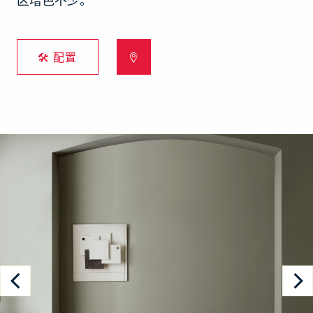
区增色不少。
🛠 配置