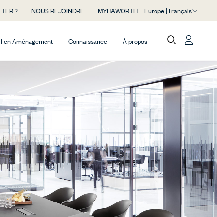
Europe | Français
TER ?
NOUS REJOINDRE
MYHAWORTH
il en Aménagement
Connaissance
À propos