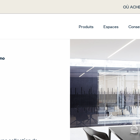
OÙ ACHE
Produits
Espaces
Conse
ino