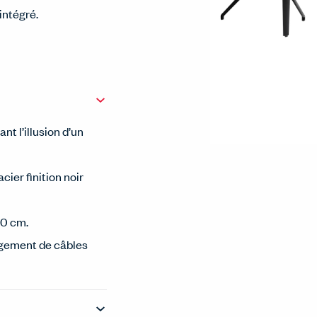
intégré.
t l’illusion d’un
ier finition noir
00 cm.
ngement de câbles