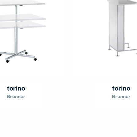
torino
torino
Brunner
Brunner