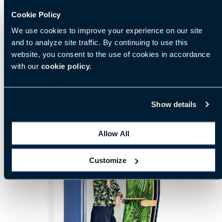
Certificats et récompenses
Cookie Policy
We use cookies to improve your experience on our site
Site de fabrication
and to analyze site traffic. By continuing to use this
website, you consent to the use of cookies in accordance
with our
cookie policy.
Show details
Allow All
Customize