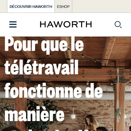
DÉCOUVRIR HAWORTH
ESHOP
Pour que le
télétravail
fonctionne de
manière