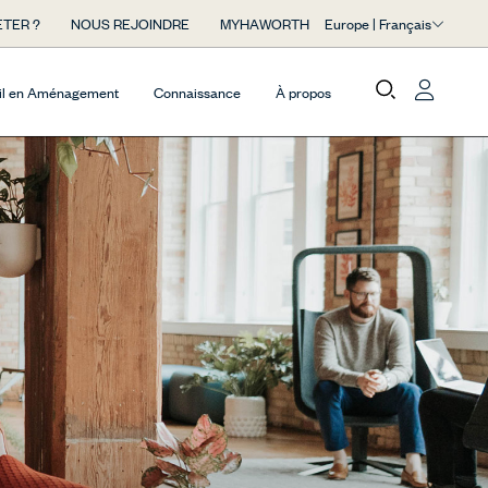
Europe | Français
TER ?
NOUS REJOINDRE
MYHAWORTH
il en Aménagement
Connaissance
À propos