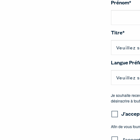
Prénom
*
Titre
*
Langue Préf
Je souhaite rece
désinscrire à to
J'accep
Afin de vous fou
J'accept