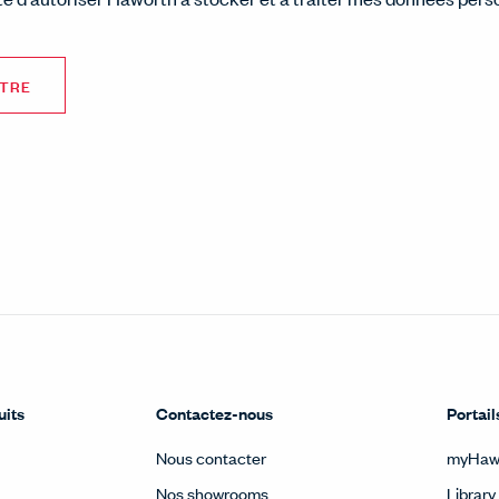
uits
Contactez-nous
Portail
Nous contacter
myHaw
Nos showrooms
Library