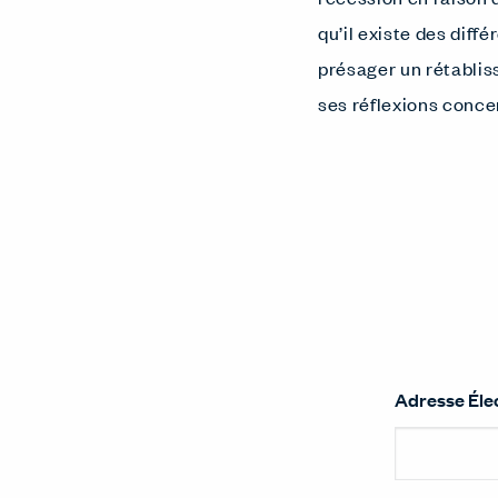
qu’il existe des diff
présager un rétablis
ses réflexions conce
Adresse Éle