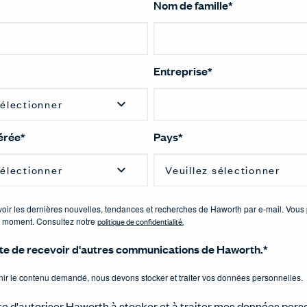
Nom de famille
*
Entreprise
*
érée
*
Pays
*
voir les dernières nouvelles, tendances et recherches de Haworth par e-mail. Vou
ut moment. Consultez notre
politique de confidentialité
.
te de recevoir d'autres communications de Haworth.
*
rnir le contenu demandé, nous devons stocker et traiter vos données personnelles.
e d'autoriser Haworth à stocker et à traiter mes données pers