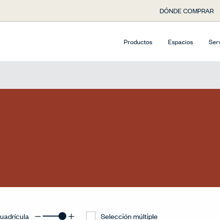
DÓNDE COMPRAR
Productos
Espacios
Ser
uadrícula
Selección múltiple
surfacesDecreaseGridButtonLabel
surfacesIncreaseGridButtonLabe