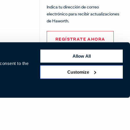
Indica tu dirección de correo
electrónico para recibir actualizaciones
de Haworth.
REGÍSTRATE AHORA
Allow All
 consent to the
Customize
Pinterest
Facebook
Twitter
Instagram
Linke