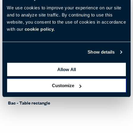
Bac - Table ronde
We use cookies to improve your experience on our site
Revit - Bureaux & Tables
and to analyze site traffic. By continuing to use this
website, you consent to the use of cookies in accordance
with our
cookie policy.
Show details
Allow All
Customize
Télécharger
564 KB
Bac - Table rectangle