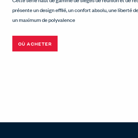
Cette série haut de gamme de sièges de réunion et de re
présente un design effilé, un confort absolu, une liberté
un maximum de polyvalence
OÙ ACHETER