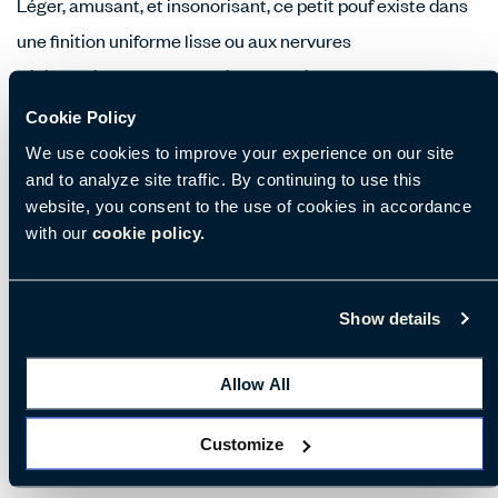
Léger, amusant, et insonorisant, ce petit pouf existe dans
une finition uniforme lisse ou aux nervures
tridimensionnelles et se déplace facilement entre les
espaces sociaux et de travail. Le textile doux qui le couvre
Cookie Policy
offre une assise des plus confortable, quoi que vous ayez à
We use cookies to improve your experience on our site
and to analyze site traffic. By continuing to use this
y faire.
website, you consent to the use of cookies in accordance
with our
cookie policy.
Caractéristiques
Show details
Performance acoustique
Allow All
Lisse ou motif 3D côtelé
Base antidérapante ou en bois
Customize
Roulettes